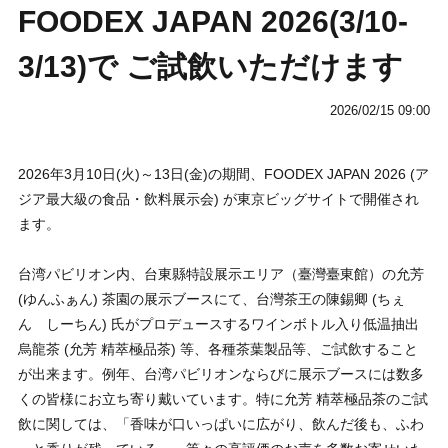
FOODEX JAPAN 2026(3/10-
3/13)で ご試飲いただけます
2026/02/15 09:00
2026年3月10日(火)～13日(金)の期間、FOODEX JAPAN 2026 (ア
ジア最大級の食品・飲料展示会) が東京ビッグサイトで開催され
ます。
台湾パビリオン内、台東縣特設展示エリア（臺灣臺東館）の允芳
(ゆんふぁん) 茶園の展示ブースにて、台灣茶王の陳錫卿 (ちぇ
ん しーちん) 氏がプロデュースするワインボトル入り低温抽出
烏龍茶 (允芳 精萃極品茶) 等、各種茶葉製品等、ご試飲すること
が出来ます。例年、台湾パビリオンならびに展示ブースには数多
くの皆様にお立ち寄り戴いています。特に允芳 精萃極品茶のご試
飲に関しては、「香味が口いっぱいに広がり、飲んだ後も、ふわ